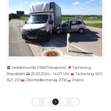
Verkehrsunfall PKW/Transporter
Tacherting
Brandstätt
25.03.2024 – 14:07 Uhr
Tacherting 40/1,
55/1, 21/1
Oberfeldkirchen
RTW
Polizei
1
...
2
3
4
...
5