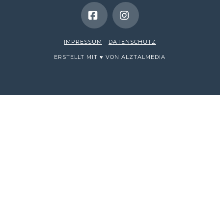
Facebook
Instagram
IMPRESSUM
-
DATENSCHUTZ
ERSTELLT MIT ♥ VON ALZTALMEDIA