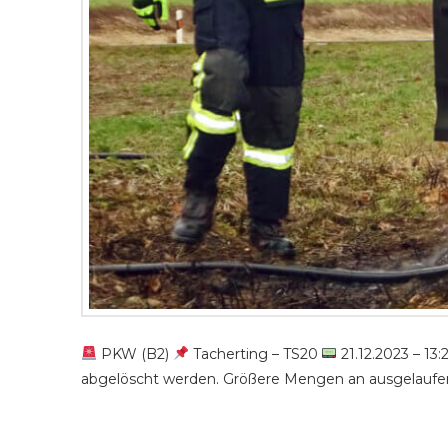
PKW (B2)
Tacherting – TS20
21.12.2023 – 13
abgelöscht werden. Größere Mengen an ausgelaufen