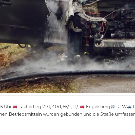
:26 Uhr
Tacherting 21/1, 40/1, 55/1, 11/1
Engelsberg
RTW
P
en Betriebsmitteln wurden gebunden und die Straße umfassend